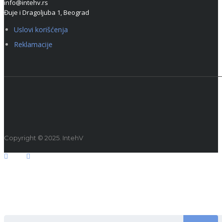
info@intehv.rs
Đuje i Dragoljuba 1, Beograd
Uslovi korišćenja
Reklamacije
Copyright © 2025. IntehV
SEARCH