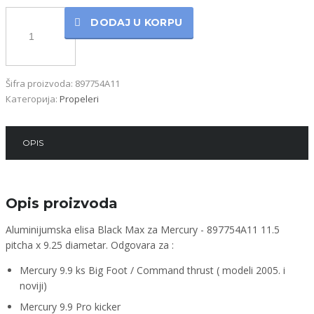
Količina
DODAJ U KORPU
Šifra proizvoda:
897754A11
Категорија:
Propeleri
OPIS
Opis proizvoda
Aluminijumska elisa Black Max za Mercury - 897754A11 11.5
pitcha x 9.25 diametar. Odgovara za :
Mercury 9.9 ks Big Foot / Command thrust ( modeli 2005. i
noviji)
Mercury 9.9 Pro kicker