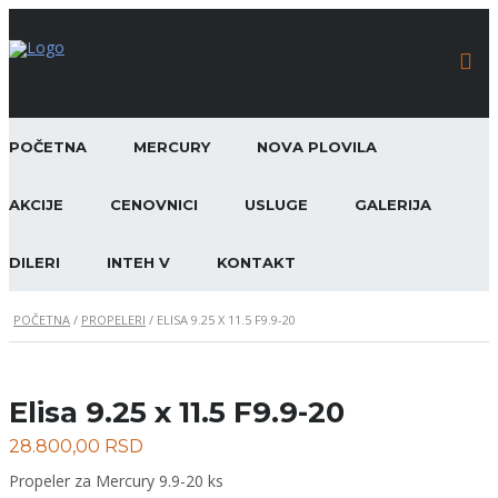
POČETNA
MERCURY
NOVA PLOVILA
AKCIJE
CENOVNICI
USLUGE
GALERIJA
DILERI
INTEH V
KONTAKT
POČETNA
/
PROPELERI
/ ELISA 9.25 X 11.5 F9.9-20
Elisa 9.25 x 11.5 F9.9-20
28.800,00
RSD
Propeler za Mercury 9.9-20 ks