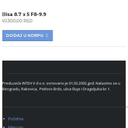
Elisa 8.7 x 5 F8-9.9
40.300,00
RSD
DODAJ U KORPU
Preduzeće INTEH V d.o.o. osnovano je 01.03.2002.god. Nalazimo se u
Beogradu, Rakovica, Petlovo Brdo, ulica Đuje i Dragoljuba br.1.
Početna
Mercury