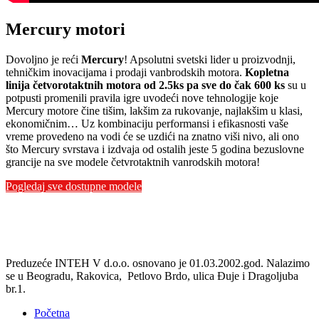
Mercury motori
Dovoljno je reći
Mercury
! Apsolutni svetski lider u proizvodnji,
tehničkim inovacijama i prodaji vanbrodskih motora.
Kopletna
linija četvorotaktnih motora od 2.5ks pa sve do čak 600 ks
su u
potpusti promenili pravila igre uvodeći nove tehnologije koje
Mercury motore čine tišim, lakšim za rukovanje, najlakšim u klasi,
ekonomičnim… Uz kombinaciju performansi i efikasnosti vaše
vreme provedeno na vodi će se uzdići na znatno viši nivo, ali ono
što Mercury svrstava i izdvaja od ostalih jeste 5 godina bezuslovne
grancije na sve modele četvrotaktnih vanrodskih motora!
Pogledaj sve dostupne modele
Preduzeće INTEH V d.o.o. osnovano je 01.03.2002.god. Nalazimo
se u Beogradu, Rakovica, Petlovo Brdo, ulica Đuje i Dragoljuba
br.1.
Početna