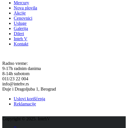
Mercury
Nova plovila
Akcije
Cenovnici
Usluge
Galerija
Dileri
Inteh V
Kontakt
KONTAKT
Radno vreme:
9-17h radnim danima
8-14h subotom
011/23 22 004
info@intehv.rs
Đuje i Dragoljuba 1, Beograd
Uslovi korišćenja
Reklamacije
Copyright © 2025. IntehV