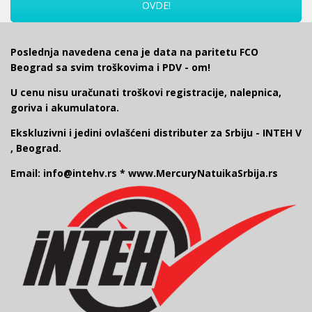
OVDE!
Poslednja navedena cena je data na paritetu FCO
Beograd sa svim troškovima i PDV - om!
U cenu nisu uračunati troškovi registracije, nalepnica,
goriva i akumulatora.
Ekskluzivni i jedini ovlašćeni distributer za Srbiju - INTEH V
, Beograd.
Email: info@intehv.rs * www.MercuryNatuikaSrbija.rs