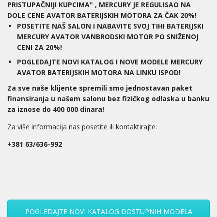
PRISTUPAČNIJI KUPCIMA" , MERCURY JE REGULISAO NA
DOLE CENE AVATOR BATERIJSKIH MOTORA ZA ČAK 20%!
POSETITE NAŠ SALON I NABAVITE SVOJ TIHI BATERIJSKI
MERCURY AVATOR VANBRODSKI MOTOR PO SNIŽENOJ
CENI ZA 20%!
POGLEDAJTE NOVI KATALOG I NOVE MODELE MERCURY
AVATOR BATERIJSKIH MOTORA NA LINKU ISPOD!
Za sve naše klijente spremili smo jednostavan paket
finansiranja u našem salonu bez fizičkog odlaska u banku
za iznose do 400 000 dinara!
Za više informacija nas posetite ili kontaktirajte:
+381 63/636-992
POGLEDAJTE NOVI KATALOG DOSTUPNIH MODELA