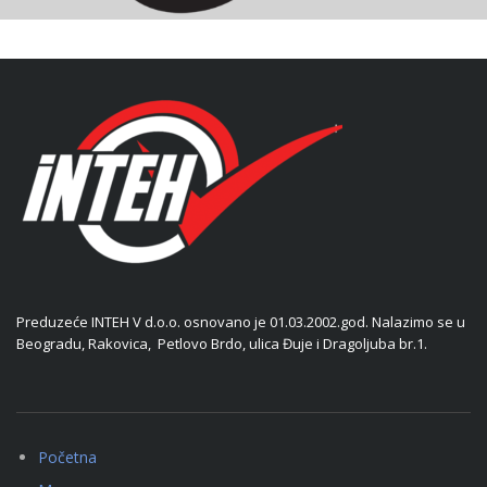
Preduzeće INTEH V d.o.o. osnovano je 01.03.2002.god. Nalazimo se u
Beogradu, Rakovica, Petlovo Brdo, ulica Đuje i Dragoljuba br.1.
Početna