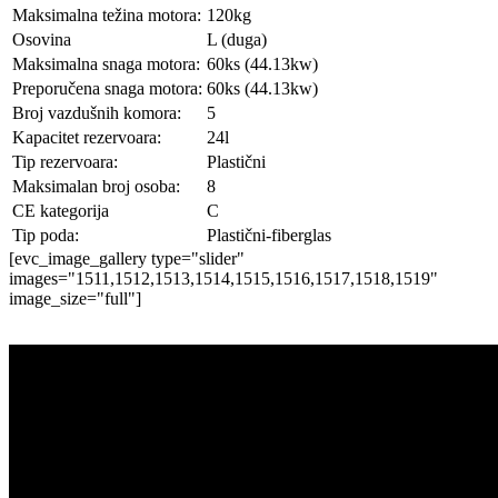
Maksimalna težina motora:
120kg
Osovina
L (duga)
Maksimalna snaga motora:
60ks (44.13kw)
Preporučena snaga motora:
60ks (44.13kw)
Broj vazdušnih komora:
5
Kapacitet rezervoara:
24l
Tip rezervoara:
Plastični
Maksimalan broj osoba:
8
CE kategorija
C
Tip poda:
Plastični-fiberglas
[evc_image_gallery type="slider"
images="1511,1512,1513,1514,1515,1516,1517,1518,1519"
image_size="full"]