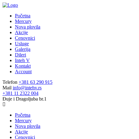
Početna
Mercury
Nova plovila
Akcije
Cenovnici
Usluge
Galerija
Dileri
Inteh V
Kontakt
Account
Telefon
+381 63 290 915
Mail
info@intehv.rs
+381 11 2322 004
Đuje i Dragoljuba br.1
Početna
Mercury
Nova plovila
Akcije
Cenovnici