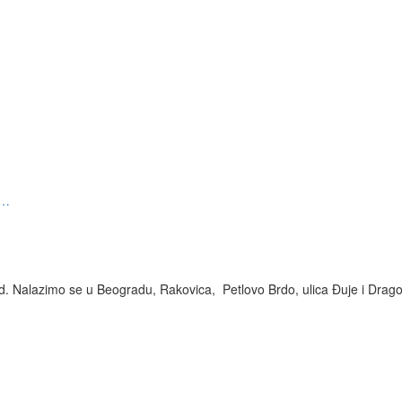
hromirana ručica Mercury MCC 4500 ručica sa trimom
 Nalazimo se u Beogradu, Rakovica, Petlovo Brdo, ulica Đuje i Dragol