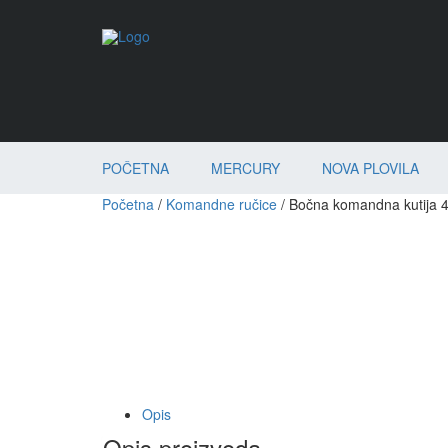
POČETNA
MERCURY
NOVA PLOVILA
Početna
/
Komandne ručice
/ Bočna komandna kutija 
Opis
Opis proizvoda