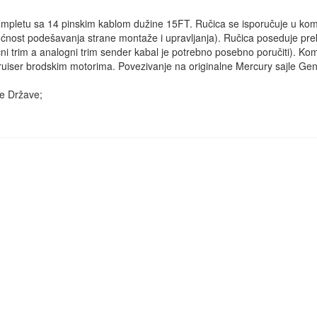
letu sa 14 pinskim kablom dužine 15FT. Ručica se isporučuje u komple
ćnost podešavanja strane montaže i upravljanja). Ručica poseduje prek
rični trim a analogni trim sender kabal je potrebno posebno poručiti).
ruiser brodskim motorima. Povezivanje na originalne Mercury sajle Gene
e Države;