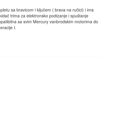
tu sa bravicom i ključem ( brava na ručici) i ima
idač trima za elektronsko podizanje i spuštanje
 Kompatibilna sa svim Mercury vanbrodskim motorima do
racije I.