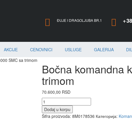
+38
ĐUJE I DRAGOLJUBA BR.1
AKCIJE
CENOVNICI
USLUGE
GALERIJA
DI
4000 SMC sa trimom
Bočna komandna k
trimom
70.600,00
RSD
Količina
Dodaj u korpu
Šifra proizvoda:
8M0178536
Категорија:
Komand