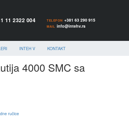
1 11 2322 004
+381 63 290 915
TELEFON
info@intehv.rs
MAIL
LERI
INTEH V
KONTAKT
utija 4000 SMC sa
ne ručice