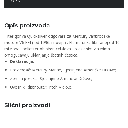
OPIS
Opis proizvoda
Filter goriva Quicksilver odgovara za Mercury vanbrodske
motore V6 EFI ( od 1996. i novije) . Elementi za filtriranej od 10
mikrona i poliester obložen celuloznik staklenim vlaknima
omogućavaju uklanjanje štetnih čestica.
Deklaracija:
Prozvođač: Mercury Marine, Sjedinjene Američke Države;
Zemlja porekla: Sjedinjene Američke Države;
Uvoznik i distributer: Inteh V d.o.o.
Slični proizvodi