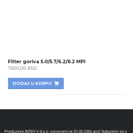
Filter goriva 5.0/5.7/6.2/8.2 MPI
7.500,00
RSD
DODAJ U KORPU
Preduzeće INTEH V d.o.o. osnovano je 01.03.2002.god. Nalazimo se u