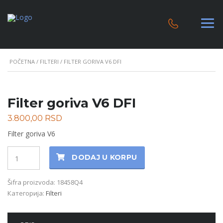
POČETNA
/
FILTERI
/ FILTER GORIVA V6 DFI
Filter goriva V6 DFI
3.800,00
RSD
Filter goriva V6
Količina
DODAJ U KORPU
Šifra proizvoda:
18458Q4
Категорија:
Filteri