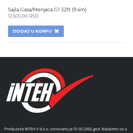
Sajla Gasa/Menjaca G1 32ft (9.4m)
12.500,00
RSD
DODAJ U KORPU
Preduzeće INTEH V d.o.o. osnovano je 01.03.2002.god. Nalazimo se u