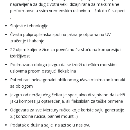
napravljena za dug životni vek i dizajnirana za maksimalne
performanse u svim vremenskim uslovima – čak do 0 stepeni
.
Slojevite tehnologije
Čvrsta polipropilenska spoljna jakna je otporna na UV
zračenje i habanje
22 uljem kaljene žice za povećanu čvrstoću na kompresiju i
izdržljivost
Podmazana obloga jezgra da se izdrži u teškim morskim
uslovima pritom ostajući fleksibilna
Patentirani heksagonalni oblik omogućava minimalan kontakt
sa oblogom
Jezgro od nerđajućeg čelika je specijalno dizajnirano da izdrži
jaku kompresiju opterećenja, ali fleksibilan za teške primene
Odgovara za sve Mercury ručice koje koriste sajlu generacije
2 ( konzolna ručica, pannel mount...)
Podatak o dužina sajle nalazi se u naslovu