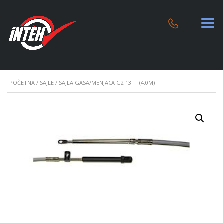
POČETNA
/
SAJLE
/ SAJLA GASA/MENJACA G2 13FT (4.0M)