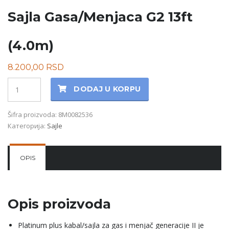
Sajla Gasa/Menjaca G2 13ft
(4.0m)
8.200,00
RSD
Količina
DODAJ U KORPU
Šifra proizvoda:
8M0082536
Категорија:
Sajle
OPIS
Opis proizvoda
Platinum plus kabal/sajla za gas i menjač generacije II je