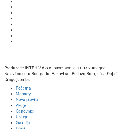
Preduzeće INTEH V d.o.o. osnovano je 01.03.2002.god.
Nalazimo se u Beogradu, Rakovica, Petlovo Brdo, ulica Đuje i
Dragoljuba br.1.
Početna
Mercury
Nova plovila
Akcije
Cenovnici
Usluge
Galerija
Dileri