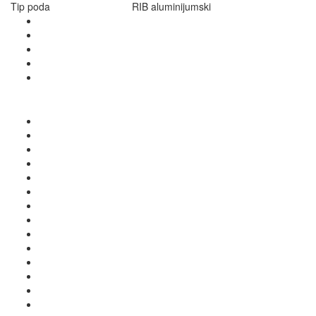
Tip poda
RIB aluminijumski