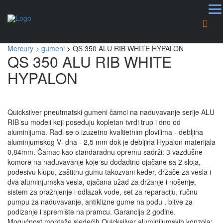
Mercury
>
gumeni
>
QS 350 ALU RIB WHITE HYPALON
QS 350 ALU RIB WHITE
HYPALON
Quicksilver pneutmatski gumeni čamci na naduvavanje serije ALU
RIB su modeli koji poseduju kopletan tvrdi trup i dno od
aluminijuma. Radi se o izuzetno kvaltietnim plovilima - debljina
aluminjumskog V- dna - 2,5 mm dok je debljina Hypalon materijala
0,84mm. Čamac kao standaradnu opremu sadrži: 3 vazdušne
komore na naduvavanje koje su dodadtno ojačane sa 2 sloja,
podesivu klupu, zaštitnu gumu takozvani keder, držače za vesla i
dva aluminjumska vesla, ojačana užad za držanje i nošenje,
sistem za pražnjenje i odlazak vode, set za reparaciju, ručnu
pumpu za naduvavanje, antiklizne gume na podu , bitve za
podizanje i spremište na pramcu. Garancija 2 godine.
Mogućnost montaže sledećih Quicksilver aluminijumskih konzola: