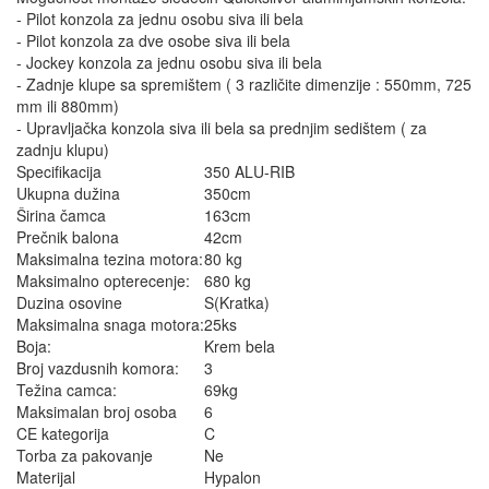
- Pilot konzola za jednu osobu siva ili bela
- Pilot konzola za dve osobe siva ili bela
- Jockey konzola za jednu osobu siva ili bela
- Zadnje klupe sa spremištem ( 3 različite dimenzije : 550mm, 725
mm ili 880mm)
- Upravljačka konzola siva ili bela sa prednjim sedištem ( za
zadnju klupu)
Specifikacija
350 ALU-RIB
Ukupna dužina
350cm
Širina čamca
163cm
Prečnik balona
42cm
Maksimalna tezina motora:
80 kg
Maksimalno opterecenje:
680 kg
Duzina osovine
S(Kratka)
Maksimalna snaga motora:
25ks
Boja:
Krem bela
Broj vazdusnih komora:
3
Težina camca:
69kg
Maksimalan broj osoba
6
CE kategorija
C
Torba za pakovanje
Ne
Materijal
Hypalon