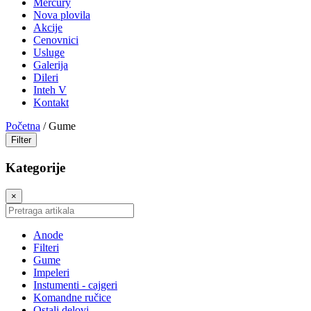
Mercury
Nova plovila
Akcije
Cenovnici
Usluge
Galerija
Dileri
Inteh V
Kontakt
Početna
/ Gume
Filter
Kategorije
×
Pretraga
artikala
Anode
Filteri
Gume
Impeleri
Instumenti - cajgeri
Komandne ručice
Ostali delovi