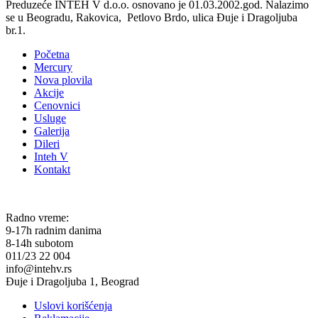
Preduzeće INTEH V d.o.o. osnovano je 01.03.2002.god. Nalazimo
se u Beogradu, Rakovica, Petlovo Brdo, ulica Đuje i Dragoljuba
br.1.
Početna
Mercury
Nova plovila
Akcije
Cenovnici
Usluge
Galerija
Dileri
Inteh V
Kontakt
KONTAKT
Radno vreme:
9-17h radnim danima
8-14h subotom
011/23 22 004
info@intehv.rs
Đuje i Dragoljuba 1, Beograd
Uslovi korišćenja