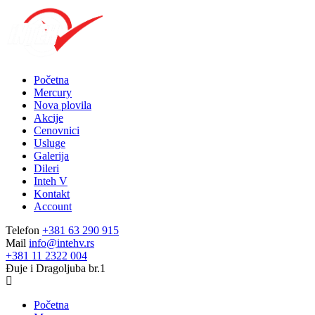
Početna
Mercury
Nova plovila
Akcije
Cenovnici
Usluge
Galerija
Dileri
Inteh V
Kontakt
Account
Telefon
+381 63 290 915
Mail
info@intehv.rs
+381 11 2322 004
Đuje i Dragoljuba br.1
Početna