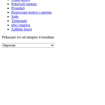
Pokrivači motora
Propeleri
Rezervoari goriva i oprema
Sajle
Termostati
ulja i maziva
Zaštitne brave
Prikazani svi od ukupno 4 rezultata