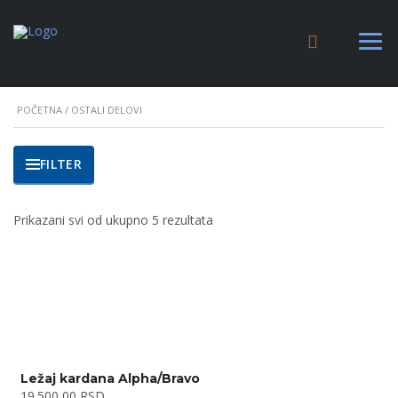
POČETNA
/ OSTALI DELOVI
FILTER
Prikazani svi od ukupno 5 rezultata
Ležaj kardana Alpha/Bravo
19.500,00
RSD