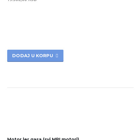
DODAJ U KORPU
Motor ler gasa (svi MPI motori)