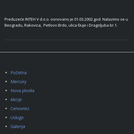
Preduzeće INTEH V d.o.o. osnovano je 01.03.2002.god. Nalazimo se u
Beogradu, Rakovica, Petlovo Brdo, ulica Đuje i Dragoljuba br.1.
Početna
Mercury
Nova plovila
Akcije
Cenovnici
Usluge
Galerija