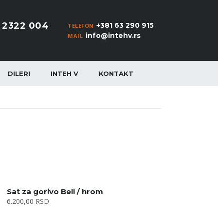
1 2322 004
+381 63 290 915
TELEFON
info@intehv.rs
MAIL
DILERI
INTEH V
KONTAKT
Sat za gorivo Beli / hrom
6.200,00
RSD