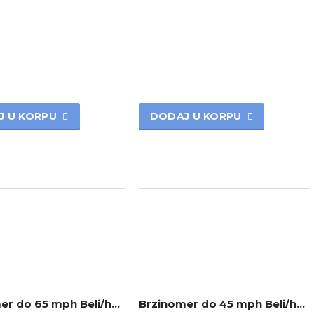
J U KORPU
DODAJ U KORPU
Brzinomer do 65 mph Beli/hrom
Brzinomer do 45 mph Beli/hrom