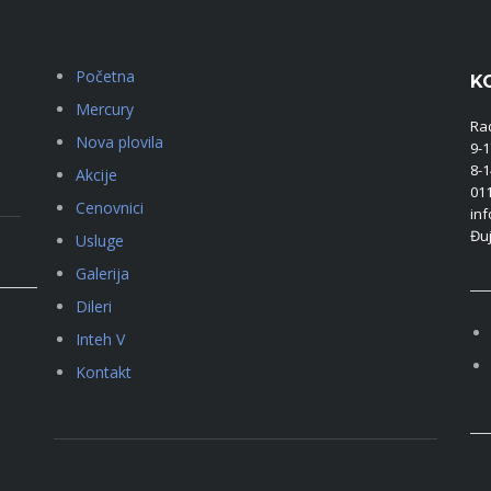
Početna
K
Mercury
Ra
Nova plovila
9-
8-
Akcije
011
Cenovnici
in
Đuj
Usluge
Galerija
Dileri
Inteh V
Kontakt