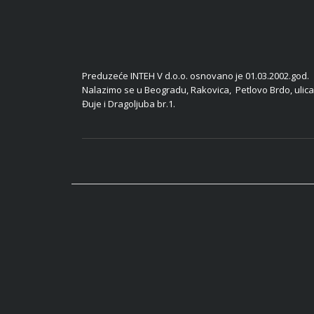
Preduzeće INTEH V d.o.o. osnovano je 01.03.2002.god.
Nalazimo se u Beogradu, Rakovica, Petlovo Brdo, ulica
Đuje i Dragoljuba br.1.