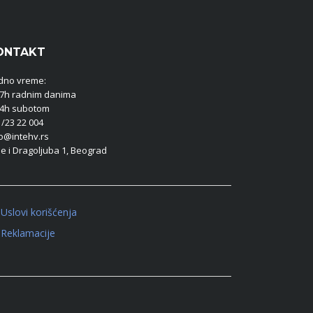
ONTAKT
dno vreme:
17h radnim danima
14h subotom
/23 22 004
fo@intehv.rs
e i Dragoljuba 1, Beograd
Uslovi korišćenja
Reklamacije