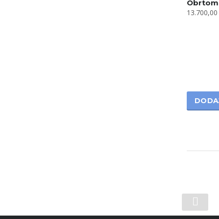
Obrtome
13.700,0
DODA