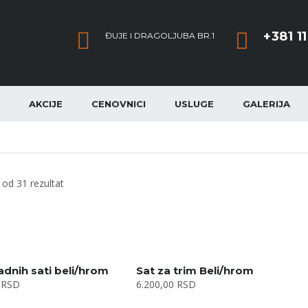
+381 1
ĐUJE I DRAGOLJUBA BR.1
AKCIJE
CENOVNICI
USLUGE
GALERIJA
 od 31 rezultat
adnih sati beli/hrom
Sat za trim Beli/hrom
0
RSD
6.200,00
RSD