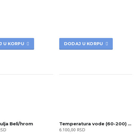
J U KORPU
DODAJ U KORPU
 ulja Beli/hrom
Temperatura vode (60-200) (120-240)
RSD
6.100,00
RSD