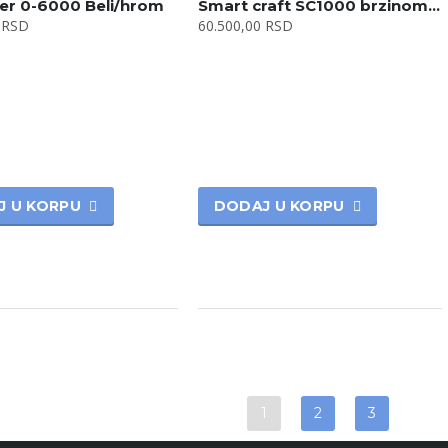
r 0-6000 Beli/hrom
Smart craft SC1000 brzinomer 80MPH beli
0
RSD
60.500,00
RSD
J U KORPU
DODAJ U KORPU
1
2
3